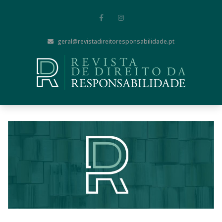
geral@revistadireitoresponsabilidade.pt