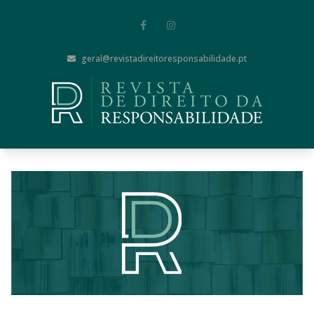
geral@revistadireitoresponsabilidade.pt