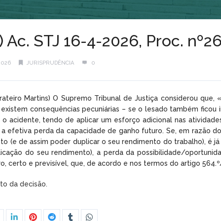
) Ac. STJ 16-4-2026, Proc. nº
2026
JURISPRUDÊNCIA
0
arateiro Martins) O Supremo Tribunal de Justiça considerou que,
istem consequências pecuniárias – se o lesado também ficou imp
o acidente, tendo de aplicar um esforço adicional nas atividade
, a efetiva perda da capacidade de ganho futuro. Se, em razão d
o (e de assim poder duplicar o seu rendimento do trabalho), é j
icação do seu rendimento), a perda da possibilidade/oportunid
o, certo e previsível, que, de acordo e nos termos do artigo 564.º
xto da decisão.