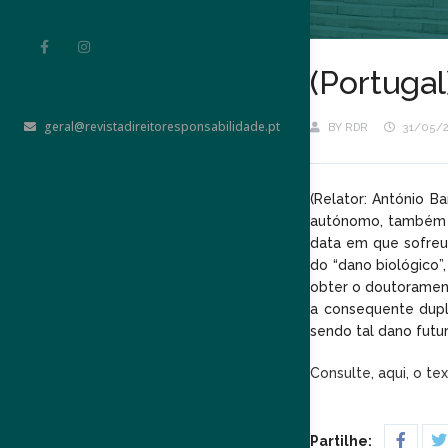
(Portugal
geral@revistadireitoresponsabilidade.pt
BY
RDR
31/05/
(Relator: António B
autónomo, também ex
data em que sofreu 
do “dano biológico”
obter o doutorament
a consequente dupl
sendo tal dano futur
Consulte, aqui, o te
Partilhe: