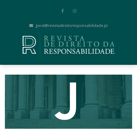
geral@revistadireitoresponsabilidade.pt