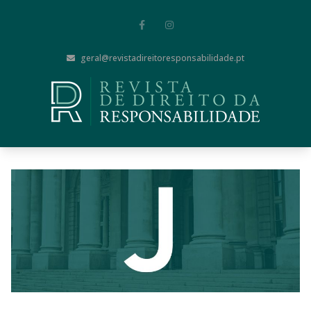
geral@revistadireitoresponsabilidade.pt