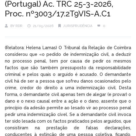
(Portugal) Ac. TRC 25-3-2026,
Proc. nº3003/17.2T9VIS-A.C1
BY
RDR
21/05/2026
JURISPRUDÊNCIA
0
(Relatora: Helena Lamas) O Tribunal da Relação de Coimbra
considerou que «o pedido de indemnização civil, a deduzir
no processo penal, tem por causa de pedir os mesmos
factos que são também pressuposto da responsabilidade
criminal e pelos quais o arguido é acusado. O demandante
civil há de ser a pessoa que sofreu danos ocasionados pelo
crime, credor do direito a uma indemnização civil. Desta
forma, o demandante civil apenas tem de alegar (e provar) o
dano e o nexo causal entre a ação e o dano, assente que o
princípio da adesão permite ao lesado vir ao processo penal
pedir uma indemnização cível. Se a demandante civil invoca
ter sido lesada com os factos praticados pelos arguidos, que
consistiram na prestação de falsas declarações,
conducentes à extinção de uma pessoa coletiva, ficando,