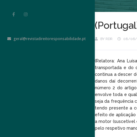
(Portuga
geral@revistadireitoresponsabilidade.pt
BY
RDR
08/06/
(Relatora: Ana Luí
transportada e do 
continua a descer d
danos daí decorren
número 2 do artigo
envolve toda e qual
seja da frequência 
tendo presente a c
efeito de aplicação
a motor (suscetível
pelo respetivo man