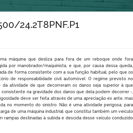
º1500/24.2T8PNF.P1
 «uma máquina que desliza para fora de um reboque onde fora
igida por manobrador/maquinista, e que, por causa dessa queda,
da de forma consistente com a sua função habitual, pelo que os
rio de responsabilidade civil automóvel. O regime previsto no
de da atividade de que decorreram os danos seja superior à que
 consistente na gravidade dos danos que dela podem decorrer -,
igosidade deve ser feita através de uma apreciação ex ante, mas
da no momento do sinistro. Não é uma atividade perigosa, para
scarga de uma máquina industrial que constitui também um veículo
com rampas destinadas à subida e descida desse veículo conduzido