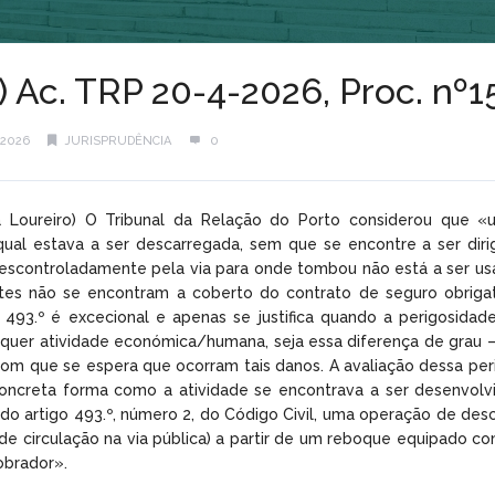
l) Ac. TRP 20-4-2026, Proc. n
2026
JURISPRUDÊNCIA
0
sa Loureiro) O Tribunal da Relação do Porto considerou que
qual estava a ser descarregada, sem que se encontre a ser dir
escontroladamente pela via para onde tombou não está a ser usa
tes não se encontram a coberto do contrato de seguro obrigató
 493.º é excecional e apenas se justifica quando a perigosida
quer atividade económica/humana, seja essa diferença de grau –
com que se espera que ocorram tais danos. A avaliação dessa per
oncreta forma como a atividade se encontrava a ser desenvolvi
 do artigo 493.º, número 2, do Código Civil, uma operação de de
 de circulação na via pública) a partir de um reboque equipado 
obrador».