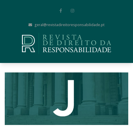
geral@revistadireitoresponsabilidade.pt