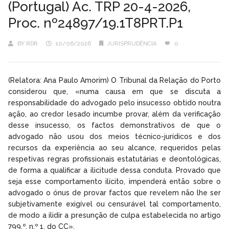
(Portugal) Ac. TRP 20-4-2026,
Proc. nº24897/19.1T8PRT.P1
BY
RDR
10/06/2026
JURISPRUDÊNCIA
0
(Relatora: Ana Paulo Amorim) O Tribunal da Relação do Porto
considerou que, «numa causa em que se discuta a
responsabilidade do advogado pelo insucesso obtido noutra
ação, ao credor lesado incumbe provar, além da verificação
desse insucesso, os factos demonstrativos de que o
advogado não usou dos meios técnico-jurídicos e dos
recursos da experiência ao seu alcance, requeridos pelas
respetivas regras profissionais estatutárias e deontológicas,
de forma a qualificar a ilicitude dessa conduta. Provado que
seja esse comportamento ilícito, impenderá então sobre o
advogado o ónus de provar factos que revelem não lhe ser
subjetivamente exigível ou censurável tal comportamento,
de modo a ilidir a presunção de culpa estabelecida no artigo
799.º, n.º 1, do CC».