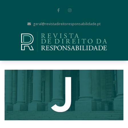
geral@revistadireitoresponsabilidade.pt