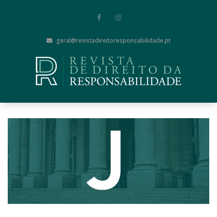
geral@revistadireitoresponsabilidade.pt