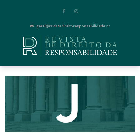
geral@revistadireitoresponsabilidade.pt