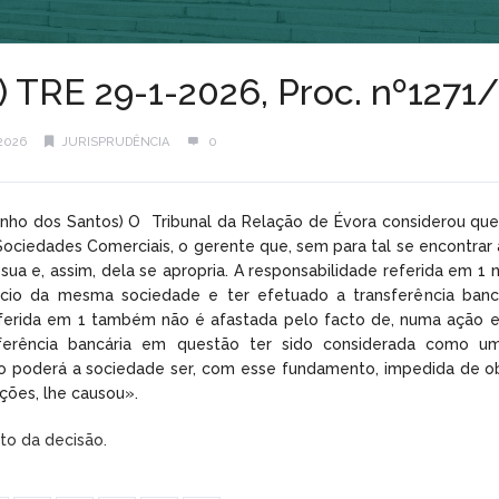
l) TRE 29-1-2026, Proc. nº127
2026
JURISPRUDÊNCIA
0
uinho dos Santos) O Tribunal da Relação de Évora considerou qu
Sociedades Comerciais, o gerente que, sem para tal se encontrar 
sua e, assim, dela se apropria. A responsabilidade referida em 1
cio da mesma sociedade e ter efetuado a transferência bancár
eferida em 1 também não é afastada pelo facto de, numa ação e
sferência bancária em questão ter sido considerada como u
poderá a sociedade ser, com esse fundamento, impedida de obte
ções, lhe causou».
xto da decisão.