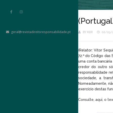
(Portuga
geral@revistadireitoresponsabilidade.pt
BY
RDR
02/03/
(Relator: Vitor Seq
72.º do Código das 
uma conta bancária 
credor do outro só
responsabilidade r
sociedade, a tran
Nomeadamente, não 
exercício destas fun
Consulte, aqui, o te