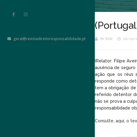
(Portugal
geral@revistadireitoresponsabilidade.pt
BY
RDR
28/02/
(Relator: Filipe Av
ausência de seguro
ação que os réus s
responde como deten
tem a obrigação de 
referido detentor d
não se prova a cul
responsabilidade ob
Consulte, aqui, o te