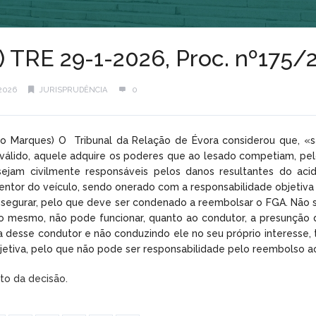
) TRE 29-1-2026, Proc. nº175/
2026
JURISPRUDÊNCIA
0
eiro Marques) O Tribunal da Relação de Évora considerou que, «
 válido, aquele adquire os poderes que ao lesado competiam, pe
ejam civilmente responsáveis pelos danos resultantes do aci
tor do veículo, sendo onerado com a responsabilidade objetiva q
segurar, pelo que deve ser condenado a reembolsar o FGA. Não s
o mesmo, não pode funcionar, quanto ao condutor, a presunção de 
pa desse condutor e não conduzindo ele no seu próprio interess
jetiva, pelo que não pode ser responsabilidade pelo reembolso a
xto da decisão.