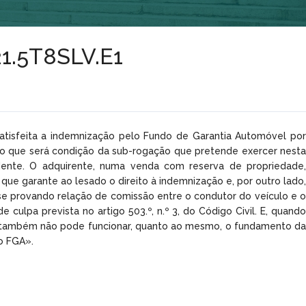
21.5T8SLV.E1
satisfeita a indemnização pelo Fundo de Garantia Automóvel por
lo que será condição da sub-rogação que pretende exercer nesta
dente. O adquirente, numa venda com reserva de propriedade,
ue garante ao lesado o direito à indemnização e, por outro lado,
e provando relação de comissão entre o condutor do veículo e o
culpa prevista no artigo 503.º, n.º 3, do Código Civil. E, quando
e, também não pode funcionar, quanto ao mesmo, o fundamento da
o FGA».