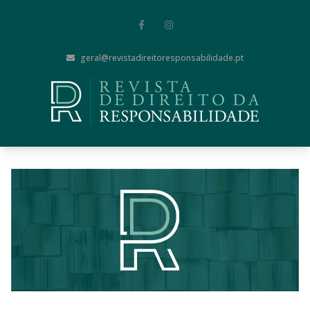
geral@revistadireitoresponsabilidade.pt