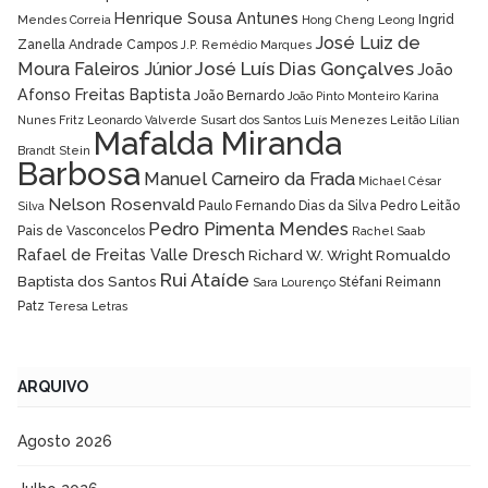
Henrique Sousa Antunes
Ingrid
Mendes Correia
Hong Cheng Leong
José Luiz de
Zanella Andrade Campos
J.P. Remédio Marques
José Luís Dias Gonçalves
Moura Faleiros Júnior
João
Afonso Freitas Baptista
João Bernardo
João Pinto Monteiro
Karina
Nunes Fritz
Leonardo Valverde Susart dos Santos
Luís Menezes Leitão
Lílian
Mafalda Miranda
Brandt Stein
Barbosa
Manuel Carneiro da Frada
Michael César
Nelson Rosenvald
Paulo Fernando Dias da Silva
Pedro Leitão
Silva
Pedro Pimenta Mendes
Pais de Vasconcelos
Rachel Saab
Rafael de Freitas Valle Dresch
Richard W. Wright
Romualdo
Rui Ataíde
Baptista dos Santos
Stéfani Reimann
Sara Lourenço
Patz
Teresa Letras
ARQUIVO
Agosto 2026