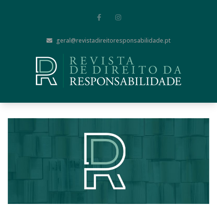
geral@revistadireitoresponsabilidade.pt