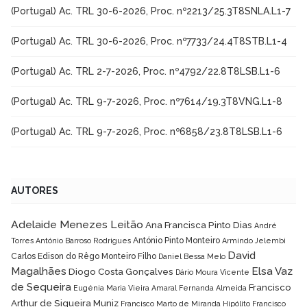
(Portugal) Ac. TRL 30-6-2026, Proc. nº2213/25.3T8SNLA.L1-7
(Portugal) Ac. TRL 30-6-2026, Proc. nº7733/24.4T8STB.L1-4
(Portugal) Ac. TRL 2-7-2026, Proc. nº4792/22.8T8LSB.L1-6
(Portugal) Ac. TRL 9-7-2026, Proc. nº7614/19.3T8VNG.L1-8
(Portugal) Ac. TRL 9-7-2026, Proc. nº6858/23.8T8LSB.L1-6
AUTORES
Adelaide Menezes Leitão
Ana Francisca Pinto Dias
André
António Pinto Monteiro
Torres
António Barroso Rodrigues
Armindo Jelembi
David
Carlos Edison do Rêgo Monteiro Filho
Daniel Bessa Melo
Magalhães
Elsa Vaz
Diogo Costa Gonçalves
Dário Moura Vicente
de Sequeira
Francisco
Eugénia Maria Vieira Amaral
Fernanda Almeida
Arthur de Siqueira Muniz
Francisco Marto de Miranda Hipólito
Francisco