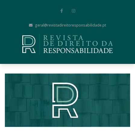
geral@revistadireitoresponsabilidade.pt