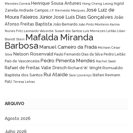
Henrique Sousa Antunes
Ingrid
Mendes Correia
Hong Cheng Leong
José Luiz de
Zanella Andrade Campos
J.P. Remédio Marques
José Luís Dias Gonçalves
Moura Faleiros Júnior
João
Afonso Freitas Baptista
João Bernardo
João Pinto Monteiro
Karina
Nunes Fritz
Leonardo Valverde Susart dos Santos
Luís Menezes Leitão
Lílian
Mafalda Miranda
Brandt Stein
Barbosa
Manuel Carneiro da Frada
Michael César
Nelson Rosenvald
Paulo Fernando Dias da Silva
Pedro Leitão
Silva
Pedro Pimenta Mendes
Pais de Vasconcelos
Rachel Saab
Rafael de Freitas Valle Dresch
Richard W. Wright
Romualdo
Rui Ataíde
Baptista dos Santos
Stéfani Reimann
Sara Lourenço
Patz
Teresa Letras
ARQUIVO
Agosto 2026
Julho 2026