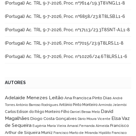
(Portugal) Ac. TRL 9-7-2026, Proc. nº7614/19.3T8VNG.L1-8
(Portugal) Ac. TRL 9-7-2026, Proc. nº6858/23.8T8LSB.L1-6
(Portugal) Ac. TRL 9-7-2026, Proc. nº17113/23.3T8SNT-A.L1-8
(Portugal) Ac. TRL 9-7-2026, Proc. nº7015/23.9T8LRS.L1-8
(Portugal) Ac. TRL 9-7-2026, Proc. nº10226/24.6T8LRS.L1-6
AUTORES
Adelaide Menezes Leitão
Ana Francisca Pinto Dias
André
António Pinto Monteiro
Torres
António Barroso Rodrigues
Armindo Jelembi
David
Carlos Edison do Rêgo Monteiro Filho
Daniel Bessa Melo
Magalhães
Elsa Vaz
Diogo Costa Gonçalves
Dário Moura Vicente
de Sequeira
Francisco
Eugénia Maria Vieira Amaral
Fernanda Almeida
Arthur de Siqueira Muniz
Francisco Marto de Miranda Hipólito
Francisco