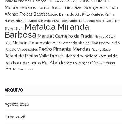
José Luiz de
Zanella Andrade Campos
J.P. Remédio Marques
José Luís Dias Gonçalves
Moura Faleiros Júnior
João
Afonso Freitas Baptista
João Bernardo
João Pinto Monteiro
Karina
Nunes Fritz
Leonardo Valverde Susart dos Santos
Luís Menezes Leitão
Lílian
Mafalda Miranda
Brandt Stein
Barbosa
Manuel Carneiro da Frada
Michael César
Nelson Rosenvald
Paulo Fernando Dias da Silva
Pedro Leitão
Silva
Pedro Pimenta Mendes
Pais de Vasconcelos
Rachel Saab
Rafael de Freitas Valle Dresch
Richard W. Wright
Romualdo
Rui Ataíde
Baptista dos Santos
Stéfani Reimann
Sara Lourenço
Patz
Teresa Letras
ARQUIVO
Agosto 2026
Julho 2026