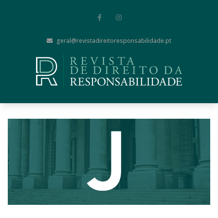
geral@revistadireitoresponsabilidade.pt