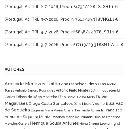
(Portugal) Ac. TRL 2-7-2026, Proc. nº4792/22.8T8LSB.L1-6
(Portugal) Ac. TRL 9-7-2026, Proc. nº7614/19.3T8VNG.L1-8
(Portugal) Ac. TRL 9-7-2026, Proc. nº6858/23.8T8LSB.L1-6
(Portugal) Ac. TRL 9-7-2026, Proc. nº17113/23.3T8SNT-A.L1-8
AUTORES
Adelaide Menezes Leitão
Ana Francisca Pinto Dias
André
António Pinto Monteiro
Torres
António Barroso Rodrigues
Armindo Jelembi
David
Carlos Edison do Rêgo Monteiro Filho
Daniel Bessa Melo
Magalhães
Elsa Vaz
Diogo Costa Gonçalves
Dário Moura Vicente
de Sequeira
Francisco
Eugénia Maria Vieira Amaral
Fernanda Almeida
Arthur de Siqueira Muniz
Francisco Marto de Miranda Hipólito
Francisco
Henrique Sousa Antunes
Ingrid
Mendes Correia
Hong Cheng Leong