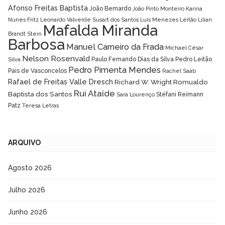
Afonso Freitas Baptista
João Bernardo
João Pinto Monteiro
Karina
Nunes Fritz
Leonardo Valverde Susart dos Santos
Luís Menezes Leitão
Lílian
Mafalda Miranda
Brandt Stein
Barbosa
Manuel Carneiro da Frada
Michael César
Nelson Rosenvald
Paulo Fernando Dias da Silva
Pedro Leitão
Silva
Pedro Pimenta Mendes
Pais de Vasconcelos
Rachel Saab
Rafael de Freitas Valle Dresch
Richard W. Wright
Romualdo
Rui Ataíde
Baptista dos Santos
Stéfani Reimann
Sara Lourenço
Patz
Teresa Letras
ARQUIVO
Agosto 2026
Julho 2026
Junho 2026