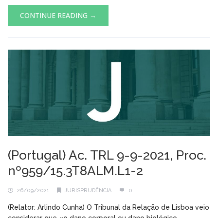
CONTINUE READING →
(Portugal) Ac. TRL 9-9-2021, Proc.
nº959/15.3T8ALM.L1-2
26/09/2021
JURISPRUDÊNCIA
0
(Relator: Arlindo Cunha) O Tribunal da Relação de Lisboa veio
considerar que «o dano corporal ou dano biológico