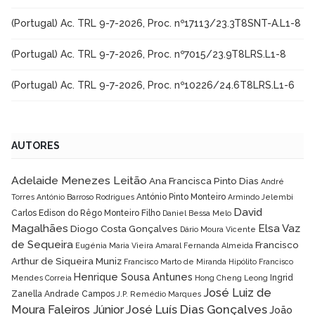
(Portugal) Ac. TRL 9-7-2026, Proc. nº17113/23.3T8SNT-A.L1-8
(Portugal) Ac. TRL 9-7-2026, Proc. nº7015/23.9T8LRS.L1-8
(Portugal) Ac. TRL 9-7-2026, Proc. nº10226/24.6T8LRS.L1-6
AUTORES
Adelaide Menezes Leitão
Ana Francisca Pinto Dias
André
António Pinto Monteiro
Torres
António Barroso Rodrigues
Armindo Jelembi
David
Carlos Edison do Rêgo Monteiro Filho
Daniel Bessa Melo
Magalhães
Elsa Vaz
Diogo Costa Gonçalves
Dário Moura Vicente
de Sequeira
Francisco
Eugénia Maria Vieira Amaral
Fernanda Almeida
Arthur de Siqueira Muniz
Francisco Marto de Miranda Hipólito
Francisco
Henrique Sousa Antunes
Ingrid
Mendes Correia
Hong Cheng Leong
José Luiz de
Zanella Andrade Campos
J.P. Remédio Marques
José Luís Dias Gonçalves
Moura Faleiros Júnior
João