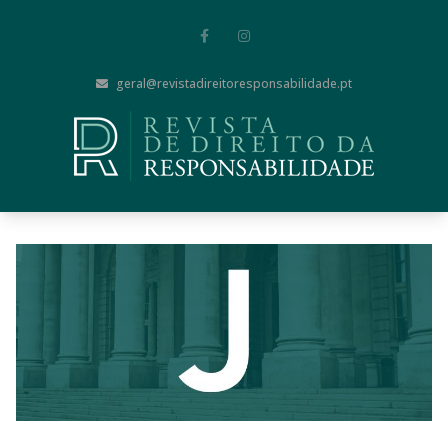
geral@revistadireitoresponsabilidade.pt