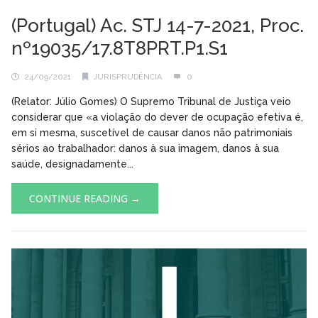
(Portugal) Ac. STJ 14-7-2021, Proc.
nº19035/17.8T8PRT.P1.S1
24/09/2021
JURISPRUDÊNCIA
0
(Relator: Júlio Gomes) O Supremo Tribunal de Justiça veio
considerar que «a violação do dever de ocupação efetiva é,
em si mesma, suscetível de causar danos não patrimoniais
sérios ao trabalhador: danos à sua imagem, danos à sua
saúde, designadamente...
CONTINUE READING →