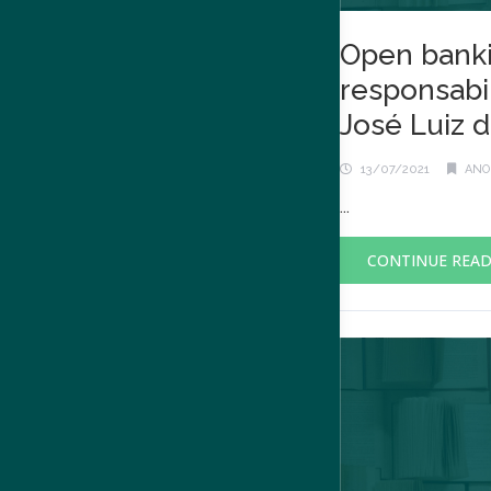
Open banki
responsabil
José Luiz d
13/07/2021
ANO 
...
CONTINUE REA