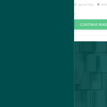
19/10/2021
ANO 
...
CONTINUE REA