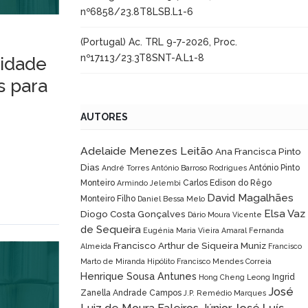
nº6858/23.8T8LSB.L1-6
(Portugal) Ac. TRL 9-7-2026, Proc.
nº17113/23.3T8SNT-A.L1-8
ridade
s para
AUTORES
Adelaide Menezes Leitão
Ana Francisca Pinto
Dias
António Pinto
André Torres
António Barroso Rodrigues
Monteiro
Carlos Edison do Rêgo
Armindo Jelembi
David Magalhães
Monteiro Filho
Daniel Bessa Melo
Elsa Vaz
Diogo Costa Gonçalves
Dário Moura Vicente
de Sequeira
Eugénia Maria Vieira Amaral
Fernanda
Francisco Arthur de Siqueira Muniz
Almeida
Francisco
Marto de Miranda Hipólito
Francisco Mendes Correia
Henrique Sousa Antunes
Ingrid
Hong Cheng Leong
José
Zanella Andrade Campos
J.P. Remédio Marques