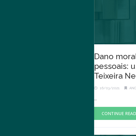
Dano moral
pessoais: u
Teixeira Ne
16/03/2021
ANO
...
CONTINUE REA