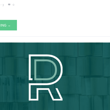
- 3
0
DING →