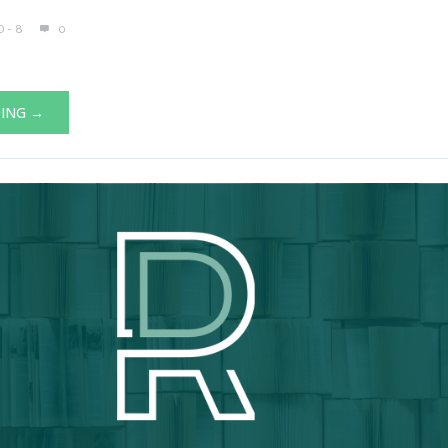
 - 8
0
DING →