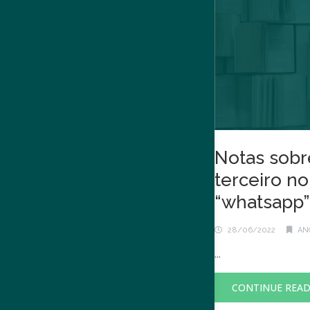
Notas sobre
terceiro n
“whatsapp”
28/06/2022
ANO
...
CONTINUE REA