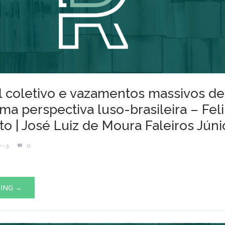
 coletivo e vazamentos massivos d
ma perspectiva luso-brasileira – Fel
to | José Luiz de Moura Faleiros Júni
 - 3
0
DING →