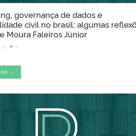
ng, governança de dados e
idade civil no brasil: algumas reflex
e Moura Faleiros Júnior
- 3
0
DING →