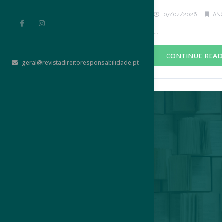
07/04/2026
ANO
...
CONTINUE REA
geral@revistadireitoresponsabilidade.pt