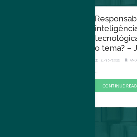
Responsabi
inteligência
tecnológic
o tema? – J
11/10/2022
ANO 
...
CONTINUE REA