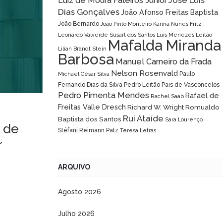
José Luís
Luiz de Moura Faleiros Júnior
Dias Gonçalves
João Afonso Freitas Baptista
João Bernardo
João Pinto Monteiro
Karina Nunes Fritz
Leonardo Valverde Susart dos Santos
Luís Menezes Leitão
Mafalda Miranda
Lílian Brandt Stein
Barbosa
Manuel Carneiro da Frada
Nelson Rosenvald
Paulo
Michael César Silva
Fernando Dias da Silva
Pedro Leitão Pais de Vasconcelos
Pedro Pimenta Mendes
Rafael de
Rachel Saab
Freitas Valle Dresch
Richard W. Wright
Romualdo
Rui Ataíde
Baptista dos Santos
Sara Lourenço
 de
Stéfani Reimann Patz
Teresa Letras
r
ARQUIVO
Agosto 2026
Julho 2026