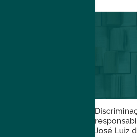
Discriminaç
responsabi
José Luiz d