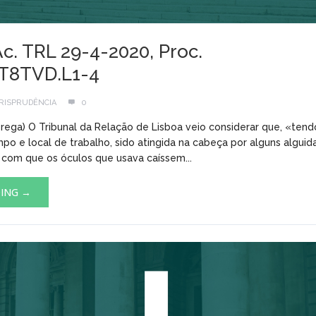
Ac. TRL 29-4-2020, Proc.
4T8TVD.L1-4
RISPRUDÊNCIA
0
brega) O Tribunal da Relação de Lisboa veio considerar que, «tend
po e local de trabalho, sido atingida na cabeça por alguns alguid
 com que os óculos que usava caíssem...
DING →