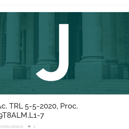
Ac. TRL 5-5-2020, Proc.
.9T8ALM.L1-7
RISPRUDÊNCIA
0