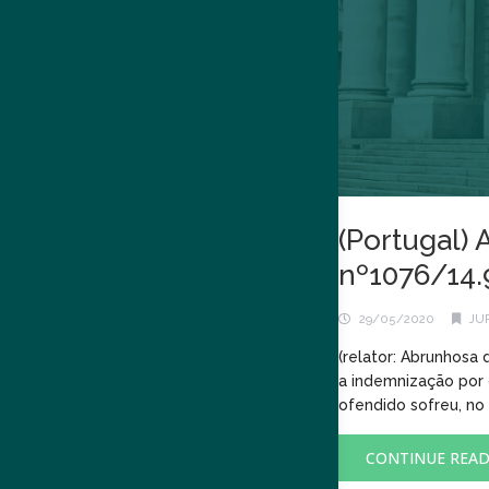
(Portugal) 
nº1076/14
29/05/2020
JU
(relator: Abrunhosa 
a indemnização por 
ofendido sofreu, no 
CONTINUE REA