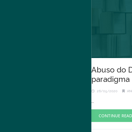
Abuso do Di
paradigma 
26/05/2020
AN
...
CONTINUE REA