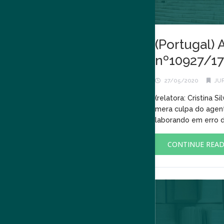
(Portugal) 
nº10927/17
27/05/2020
JU
(relatora: Cristina 
mera culpa do agent
laborando em erro de
CONTINUE REA