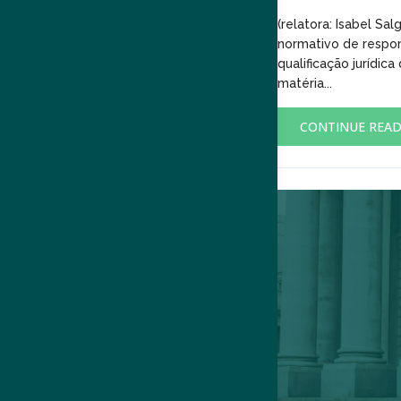
(relatora: Isabel S
normativo de respon
qualificação jurídic
matéria...
CONTINUE REA