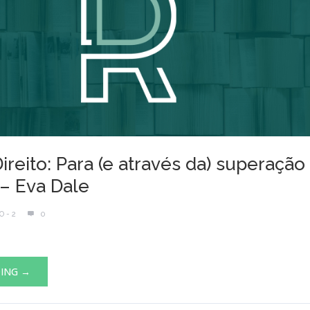
reito: Para (e através da) superação
– Eva Dale
O - 2
0
DING →