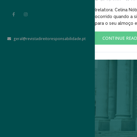
(relatora: Celina Nó
ocorrido quando a s
para o seu almoço e
CONTINUE REA
geral@revistadireitoresponsabilidade.pt