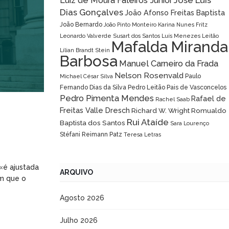
José Luís
Luiz de Moura Faleiros Júnior
Dias Gonçalves
João Afonso Freitas Baptista
João Bernardo
João Pinto Monteiro
Karina Nunes Fritz
Leonardo Valverde Susart dos Santos
Luís Menezes Leitão
Mafalda Miranda
Lílian Brandt Stein
Barbosa
Manuel Carneiro da Frada
Nelson Rosenvald
Paulo
Michael César Silva
Fernando Dias da Silva
Pedro Leitão Pais de Vasconcelos
Pedro Pimenta Mendes
Rafael de
Rachel Saab
Freitas Valle Dresch
Richard W. Wright
Romualdo
Rui Ataíde
Baptista dos Santos
Sara Lourenço
Stéfani Reimann Patz
Teresa Letras
 «é ajustada
ARQUIVO
em que o
Agosto 2026
Julho 2026