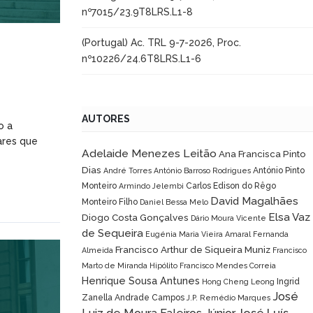
nº7015/23.9T8LRS.L1-8
(Portugal) Ac. TRL 9-7-2026, Proc.
nº10226/24.6T8LRS.L1-6
AUTORES
o a
ares que
Adelaide Menezes Leitão
Ana Francisca Pinto
Dias
António Pinto
André Torres
António Barroso Rodrigues
Monteiro
Carlos Edison do Rêgo
Armindo Jelembi
David Magalhães
Monteiro Filho
Daniel Bessa Melo
Elsa Vaz
Diogo Costa Gonçalves
Dário Moura Vicente
de Sequeira
Eugénia Maria Vieira Amaral
Fernanda
Francisco Arthur de Siqueira Muniz
Almeida
Francisco
Marto de Miranda Hipólito
Francisco Mendes Correia
Henrique Sousa Antunes
Ingrid
Hong Cheng Leong
José
Zanella Andrade Campos
J.P. Remédio Marques