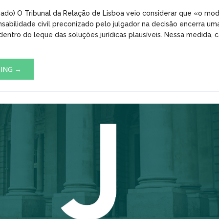
algado) O Tribunal da Relação de Lisboa veio considerar que «o mo
sabilidade civil preconizado pelo julgador na decisão encerra u
a dentro do leque das soluções jurídicas plausíveis. Nessa medida, 
DING →