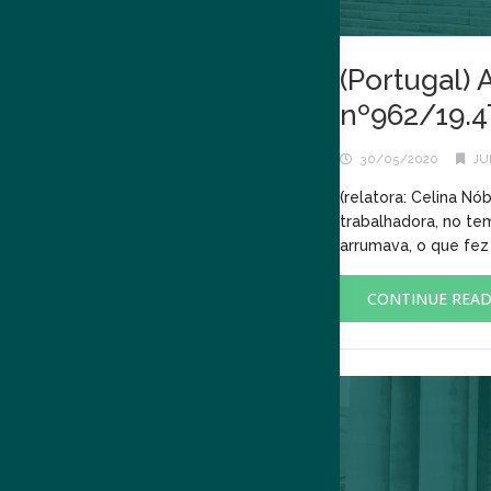
(Portugal) 
nº962/19.
30/05/2020
JU
(relatora: Celina Nó
trabalhadora, no tem
arrumava, o que fez
CONTINUE REA