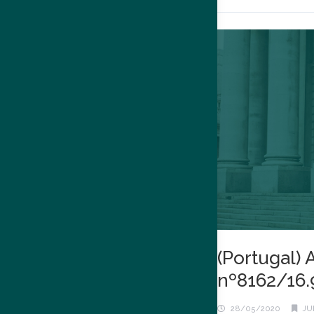
(Portugal) 
nº8162/16
28/05/2020
JU