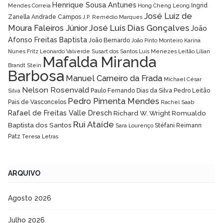
Henrique Sousa Antunes
Ingrid
Mendes Correia
Hong Cheng Leong
José Luiz de
Zanella Andrade Campos
J.P. Remédio Marques
José Luís Dias Gonçalves
Moura Faleiros Júnior
João
Afonso Freitas Baptista
João Bernardo
João Pinto Monteiro
Karina
Nunes Fritz
Leonardo Valverde Susart dos Santos
Luís Menezes Leitão
Lílian
Mafalda Miranda
Brandt Stein
Barbosa
Manuel Carneiro da Frada
Michael César
Nelson Rosenvald
Paulo Fernando Dias da Silva
Pedro Leitão
Silva
Pedro Pimenta Mendes
Pais de Vasconcelos
Rachel Saab
Rafael de Freitas Valle Dresch
Richard W. Wright
Romualdo
Rui Ataíde
Baptista dos Santos
Stéfani Reimann
Sara Lourenço
Patz
Teresa Letras
ARQUIVO
Agosto 2026
Julho 2026