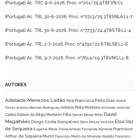
(Portugal) Ac. TRC 9-6-2026, Proc. nº201/25.9T8FVN.C1
(Portugal) Ac. TRL 30-6-2026, Proc. nº2213/25.3T8SNLA.L1-7
(Portugal) Ac. TRL 30-6-2026, Proc. nº7733/24.4T8STB.L1-4
(Portugal) Ac. TRL 2-7-2026, Proc. nº4792/22.8T8LSB.L1-6
(Portugal) Ac. TRL 9-7-2026, Proc. nº7614/19.3T8VNG.L1-8
AUTORES
Adelaide Menezes Leitão
Ana Francisca Pinto Dias
André
António Pinto Monteiro
Torres
António Barroso Rodrigues
Armindo Jelembi
David
Carlos Edison do Rêgo Monteiro Filho
Daniel Bessa Melo
Magalhães
Elsa Vaz
Diogo Costa Gonçalves
Dário Moura Vicente
de Sequeira
Francisco
Eugénia Maria Vieira Amaral
Fernanda Almeida
Arthur de Siqueira Muniz
Francisco Marto de Miranda Hipólito
Francisco