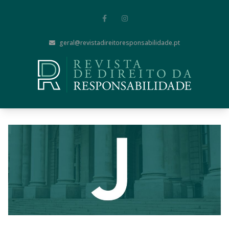
geral@revistadireitoresponsabilidade.pt