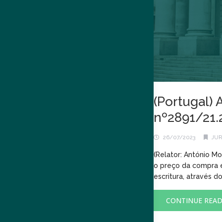
(Portugal) 
nº2891/21
26/07/2023
JUR
(Relator: António M
o preço da compra 
escritura, através do 
CONTINUE REA