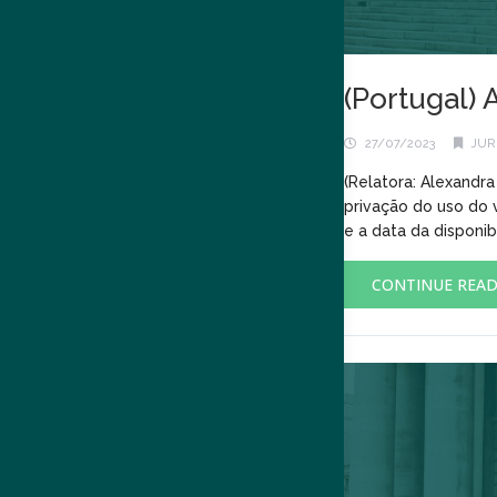
(Portugal)
27/07/2023
JUR
(Relatora: Alexandr
privação do uso do 
e a data da disponib
CONTINUE REA