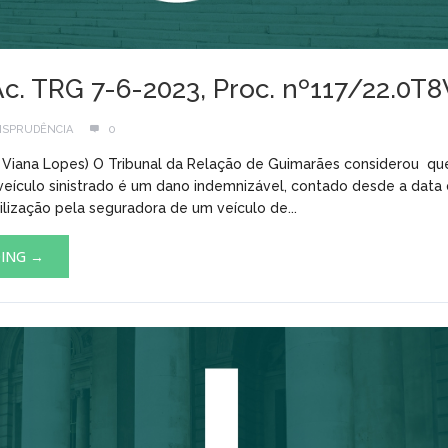
 Ac. TRG 7-6-2023, Proc. nº117/22.0T
ISPRUDÊNCIA
0
a Viana Lopes) O Tribunal da Relação de Guimarães considerou qu
veículo sinistrado é um dano indemnizável, contado desde a dat
ilização pela seguradora de um veículo de...
DING →