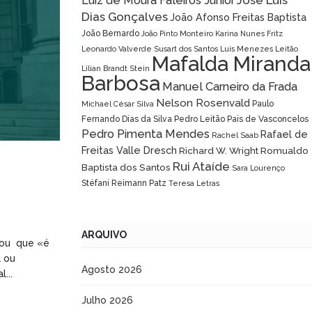
José Luís
Luiz de Moura Faleiros Júnior
Dias Gonçalves
João Afonso Freitas Baptista
João Bernardo
João Pinto Monteiro
Karina Nunes Fritz
Leonardo Valverde Susart dos Santos
Luís Menezes Leitão
Mafalda Miranda
Lílian Brandt Stein
Barbosa
Manuel Carneiro da Frada
Nelson Rosenvald
Paulo
Michael César Silva
Fernando Dias da Silva
Pedro Leitão Pais de Vasconcelos
Pedro Pimenta Mendes
Rafael de
Rachel Saab
Freitas Valle Dresch
Richard W. Wright
Romualdo
Rui Ataíde
Baptista dos Santos
Sara Lourenço
Stéfani Reimann Patz
Teresa Letras
ARQUIVO
rou que «é
a ou
Agosto 2026
...
Julho 2026