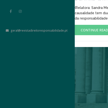
(Relatora: Sandra M
causalidade tem dua
da responsabilidade 
CONTINUE REA
geral@revistadireitoresponsabilidade.pt