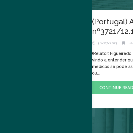
(Portugal) 
nº3721/12.
30/07/2023
JU
(Relator: Figueired
vindo a entender qu
médicos se pode ass
ou...
CONTINUE REA