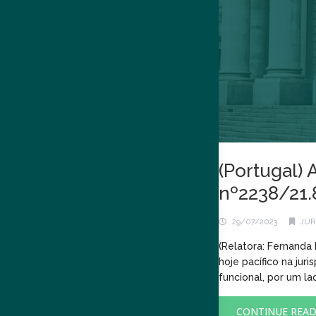
(Portugal) 
nº2238/21
29/07/2023
JUR
(Relatora: Fernanda
hoje pacífico na jur
funcional, por um la
CONTINUE REA