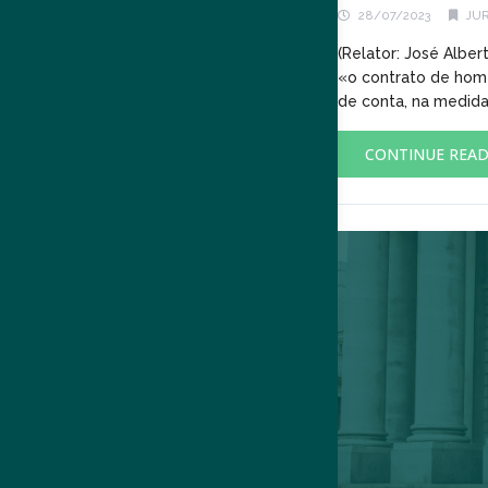
28/07/2023
JU
(Relator: José Albe
«o contrato de hom
de conta, na medida
CONTINUE REA