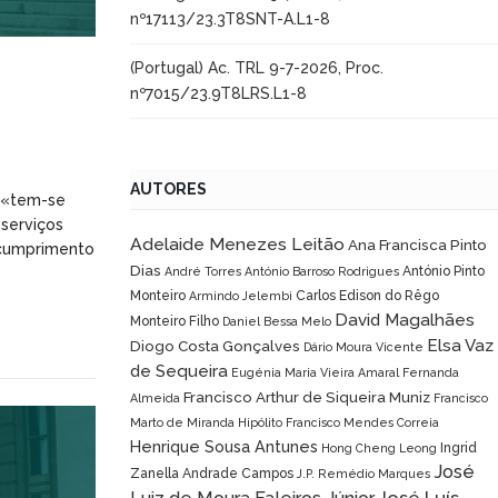
nº17113/23.3T8SNT-A.L1-8
(Portugal) Ac. TRL 9-7-2026, Proc.
nº7015/23.9T8LRS.L1-8
AUTORES
e «tem-se
 serviços
Adelaide Menezes Leitão
Ana Francisca Pinto
ncumprimento
Dias
António Pinto
André Torres
António Barroso Rodrigues
Monteiro
Carlos Edison do Rêgo
Armindo Jelembi
David Magalhães
Monteiro Filho
Daniel Bessa Melo
Elsa Vaz
Diogo Costa Gonçalves
Dário Moura Vicente
de Sequeira
Eugénia Maria Vieira Amaral
Fernanda
Francisco Arthur de Siqueira Muniz
Almeida
Francisco
Marto de Miranda Hipólito
Francisco Mendes Correia
Henrique Sousa Antunes
Ingrid
Hong Cheng Leong
José
Zanella Andrade Campos
J.P. Remédio Marques