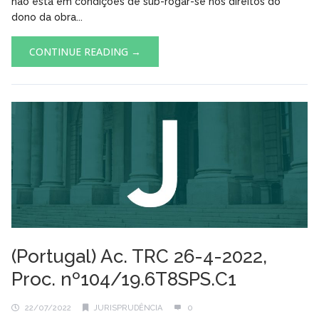
não está em condições de sub-rogar-se nos direitos do
dono da obra...
CONTINUE READING →
(Portugal) Ac. TRC 26-4-2022,
Proc. nº104/19.6T8SPS.C1
22/07/2022
JURISPRUDÊNCIA
0