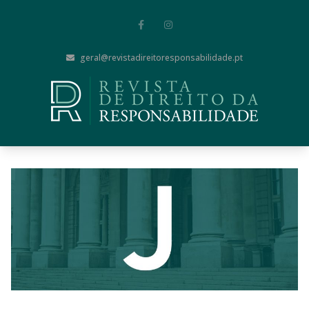
geral@revistadireitoresponsabilidade.pt