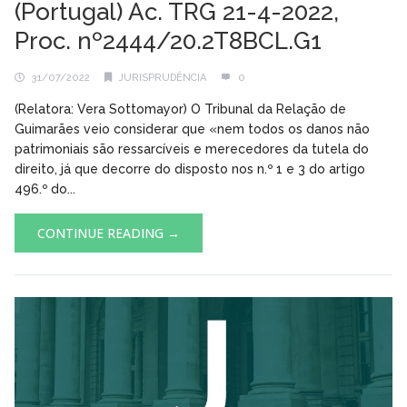
(Portugal) Ac. TRG 21-4-2022,
Proc. nº2444/20.2T8BCL.G1
31/07/2022
JURISPRUDÊNCIA
0
(Relatora: Vera Sottomayor) O Tribunal da Relação de
Guimarães veio considerar que «nem todos os danos não
patrimoniais são ressarcíveis e merecedores da tutela do
direito, já que decorre do disposto nos n.º 1 e 3 do artigo
496.º do...
CONTINUE READING →