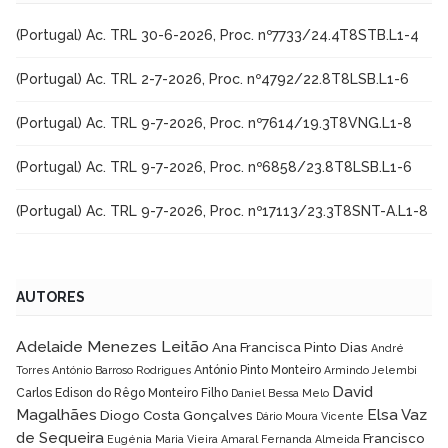
(Portugal) Ac. TRL 30-6-2026, Proc. nº7733/24.4T8STB.L1-4
(Portugal) Ac. TRL 2-7-2026, Proc. nº4792/22.8T8LSB.L1-6
(Portugal) Ac. TRL 9-7-2026, Proc. nº7614/19.3T8VNG.L1-8
(Portugal) Ac. TRL 9-7-2026, Proc. nº6858/23.8T8LSB.L1-6
(Portugal) Ac. TRL 9-7-2026, Proc. nº17113/23.3T8SNT-A.L1-8
AUTORES
Adelaide Menezes Leitão
Ana Francisca Pinto Dias
André
António Pinto Monteiro
Torres
António Barroso Rodrigues
Armindo Jelembi
David
Carlos Edison do Rêgo Monteiro Filho
Daniel Bessa Melo
Magalhães
Elsa Vaz
Diogo Costa Gonçalves
Dário Moura Vicente
de Sequeira
Francisco
Eugénia Maria Vieira Amaral
Fernanda Almeida