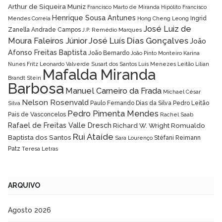
Arthur de Siqueira Muniz
Francisco Marto de Miranda Hipólito
Francisco
Henrique Sousa Antunes
Ingrid
Mendes Correia
Hong Cheng Leong
José Luiz de
Zanella Andrade Campos
J.P. Remédio Marques
José Luís Dias Gonçalves
Moura Faleiros Júnior
João
Afonso Freitas Baptista
João Bernardo
João Pinto Monteiro
Karina
Nunes Fritz
Leonardo Valverde Susart dos Santos
Luís Menezes Leitão
Lílian
Mafalda Miranda
Brandt Stein
Barbosa
Manuel Carneiro da Frada
Michael César
Nelson Rosenvald
Paulo Fernando Dias da Silva
Pedro Leitão
Silva
Pedro Pimenta Mendes
Pais de Vasconcelos
Rachel Saab
Rafael de Freitas Valle Dresch
Richard W. Wright
Romualdo
Rui Ataíde
Baptista dos Santos
Stéfani Reimann
Sara Lourenço
Patz
Teresa Letras
ARQUIVO
Agosto 2026