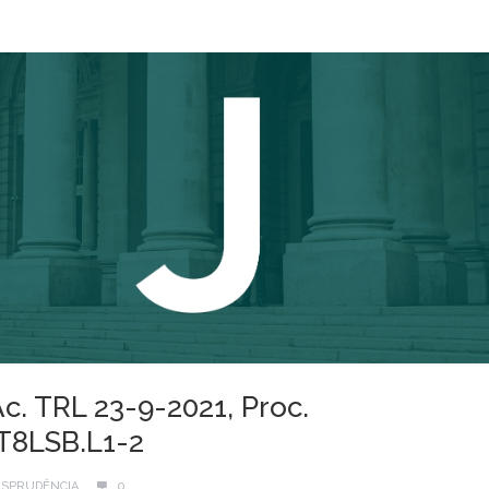
Ac. TRL 23-9-2021, Proc.
T8LSB.L1-2
ISPRUDÊNCIA
0