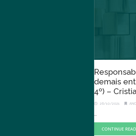
Responsabil
demais enti
4º) – Crist
26/10/2021
ANO
...
CONTINUE REA