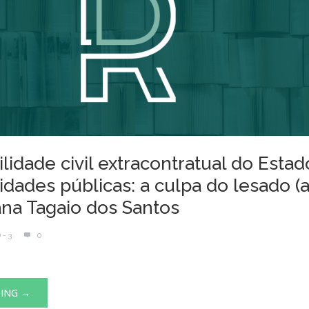
idade civil extracontratual do Estad
dades públicas: a culpa do lesado (a
iana Tagaio dos Santos
 - 3
0
DING →