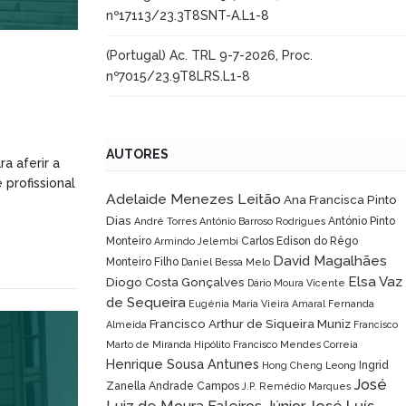
nº17113/23.3T8SNT-A.L1-8
(Portugal) Ac. TRL 9-7-2026, Proc.
nº7015/23.9T8LRS.L1-8
AUTORES
a aferir a
 profissional
Adelaide Menezes Leitão
Ana Francisca Pinto
Dias
António Pinto
André Torres
António Barroso Rodrigues
Monteiro
Carlos Edison do Rêgo
Armindo Jelembi
David Magalhães
Monteiro Filho
Daniel Bessa Melo
Elsa Vaz
Diogo Costa Gonçalves
Dário Moura Vicente
de Sequeira
Eugénia Maria Vieira Amaral
Fernanda
Francisco Arthur de Siqueira Muniz
Almeida
Francisco
Marto de Miranda Hipólito
Francisco Mendes Correia
Henrique Sousa Antunes
Ingrid
Hong Cheng Leong
José
Zanella Andrade Campos
J.P. Remédio Marques