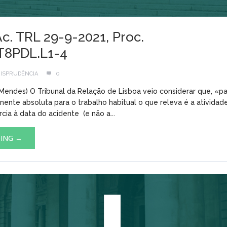
Ac. TRL 29-9-2021, Proc.
T8PDL.L1-4
ISPRUDÊNCIA
0
 Mendes) O Tribunal da Relação de Lisboa veio considerar que, «par
nte absoluta para o trabalho habitual o que releva é a atividade
rcia à data do acidente (e não a...
DING →