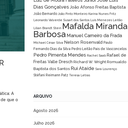
José Luís
Luiz de Moura Faleiros Júnior
Dias Gonçalves
João Afonso Freitas Baptista
João Bernardo
João Pinto Monteiro
Karina Nunes Fritz
Leonardo Valverde Susart dos Santos
Luís Menezes Leitão
Mafalda Miranda
Lílian Brandt Stein
Barbosa
Manuel Carneiro da Frada
Nelson Rosenvald
Paulo
Michael César Silva
Fernando Dias da Silva
Pedro Leitão Pais de Vasconcelos
Pedro Pimenta Mendes
Rafael de
Rachel Saab
ZR
Freitas Valle Dresch
Richard W. Wright
Romualdo
Rui Ataíde
Baptista dos Santos
Sara Lourenço
Stéfani Reimann Patz
Teresa Letras
tica: A
ARQUIVO
 de que o
Agosto 2026
Julho 2026