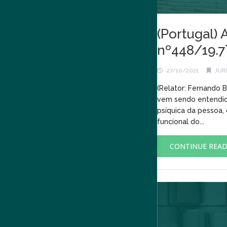
(Portugal) 
nº448/19.7
27/10/2021
JUR
(Relator: Fernando 
vem sendo entendido
psíquica da pessoa,
funcional do...
CONTINUE REA