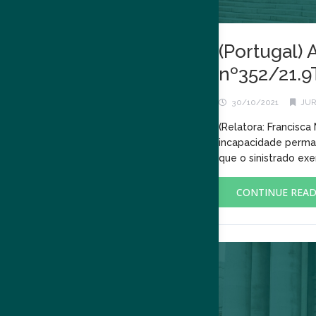
(Portugal) 
nº352/21.9
30/10/2021
JUR
(Relatora: Francisca
incapacidade permane
que o sinistrado exe
CONTINUE REA