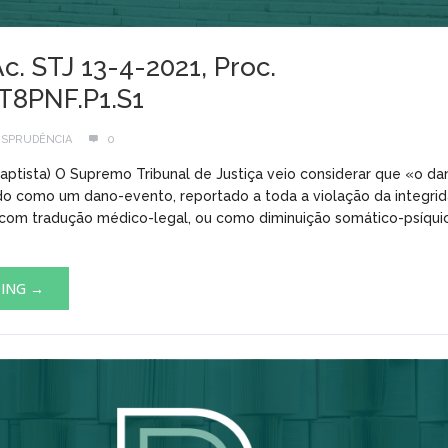
Ac. STJ 13-4-2021, Proc.
T8PNF.P1.S1
ISPRUDÊNCIA
0
Baptista) O Supremo Tribunal de Justiça veio considerar que «o da
 como um dano-evento, reportado a toda a violação da integrida
 com tradução médico-legal, ou como diminuição somático-psíqui
DING →