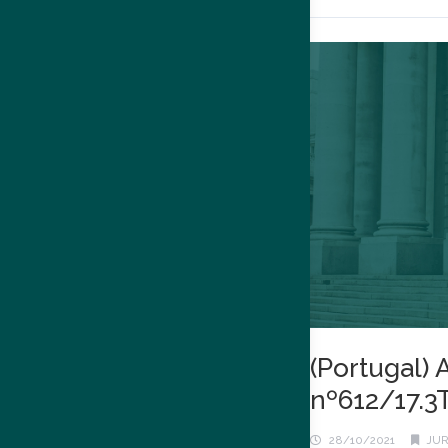
(Portugal) 
nº612/17.3
28/10/2021
JUR