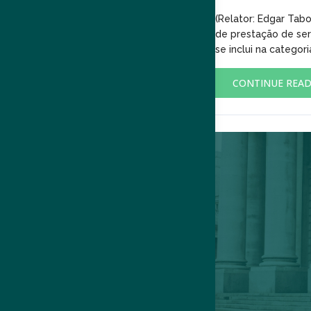
(Relator: Edgar Tab
de prestação de ser
se inclui na categor
CONTINUE REA