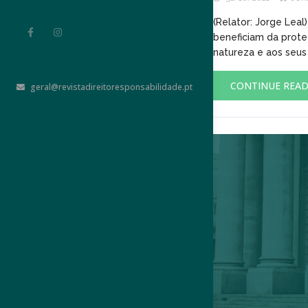
(Relator: Jorge Leal
beneficiam da prote
natureza e aos seus f
CONTINUE REA
geral@revistadireitoresponsabilidade.pt