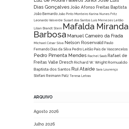
José Luís
Luiz de Moura Faleiros Júnior
Dias Gonçalves
João Afonso Freitas Baptista
João Bernardo
João Pinto Monteiro
Karina Nunes Fritz
Leonardo Valverde Susart dos Santos
Luís Menezes Leitão
Mafalda Miranda
Lílian Brandt Stein
Barbosa
Manuel Carneiro da Frada
Nelson Rosenvald
Paulo
Michael César Silva
Fernando Dias da Silva
Pedro Leitão Pais de Vasconcelos
Pedro Pimenta Mendes
Rafael de
Rachel Saab
Freitas Valle Dresch
Richard W. Wright
Romualdo
Rui Ataíde
Baptista dos Santos
Sara Lourenço
Stéfani Reimann Patz
Teresa Letras
ARQUIVO
Agosto 2026
Julho 2026