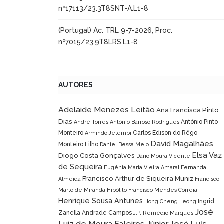
nº17113/23.3T8SNT-A.L1-8
(Portugal) Ac. TRL 9-7-2026, Proc.
nº7015/23.9T8LRS.L1-8
AUTORES
Adelaide Menezes Leitão
Ana Francisca Pinto
Dias
António Pinto
André Torres
António Barroso Rodrigues
Monteiro
Carlos Edison do Rêgo
Armindo Jelembi
David Magalhães
Monteiro Filho
Daniel Bessa Melo
Elsa Vaz
Diogo Costa Gonçalves
Dário Moura Vicente
de Sequeira
Eugénia Maria Vieira Amaral
Fernanda
Francisco Arthur de Siqueira Muniz
Almeida
Francisco
Marto de Miranda Hipólito
Francisco Mendes Correia
Henrique Sousa Antunes
Ingrid
Hong Cheng Leong
José
Zanella Andrade Campos
J.P. Remédio Marques