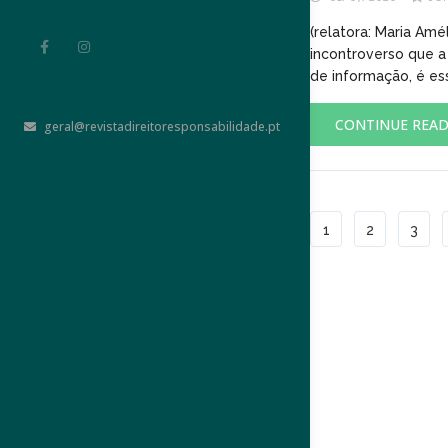
(relatora: Maria Amé
incontroverso que a
de informação, é es
CONTINUE REA
geral@revistadireitoresponsabilidade.pt
1
2
3