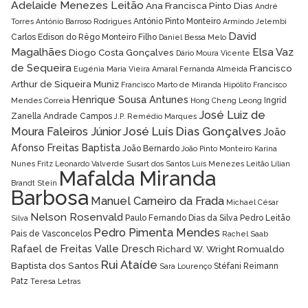
Adelaide Menezes Leitão
Ana Francisca Pinto Dias
André
António Pinto Monteiro
Torres
António Barroso Rodrigues
Armindo Jelembi
David
Carlos Edison do Rêgo Monteiro Filho
Daniel Bessa Melo
Magalhães
Elsa Vaz
Diogo Costa Gonçalves
Dário Moura Vicente
de Sequeira
Francisco
Eugénia Maria Vieira Amaral
Fernanda Almeida
Arthur de Siqueira Muniz
Francisco Marto de Miranda Hipólito
Francisco
Henrique Sousa Antunes
Ingrid
Mendes Correia
Hong Cheng Leong
José Luiz de
Zanella Andrade Campos
J.P. Remédio Marques
José Luís Dias Gonçalves
Moura Faleiros Júnior
João
Afonso Freitas Baptista
João Bernardo
João Pinto Monteiro
Karina
Nunes Fritz
Leonardo Valverde Susart dos Santos
Luís Menezes Leitão
Lílian
Mafalda Miranda
Brandt Stein
Barbosa
Manuel Carneiro da Frada
Michael César
Nelson Rosenvald
Paulo Fernando Dias da Silva
Pedro Leitão
Silva
Pedro Pimenta Mendes
Pais de Vasconcelos
Rachel Saab
Rafael de Freitas Valle Dresch
Richard W. Wright
Romualdo
Rui Ataíde
Baptista dos Santos
Stéfani Reimann
Sara Lourenço
Patz
Teresa Letras