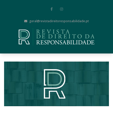
geral@revistadireitoresponsabilidade.pt