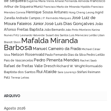
de Sequeira
Francisco
Eugénia Maria Vieira Amaral
Fernanda Almeida
Arthur de Siqueira Muniz
Francisco Marto de Miranda Hipólito
Francisco
Henrique Sousa Antunes
Ingrid
Mendes Correia
Hong Cheng Leong
José Luiz de
Zanella Andrade Campos
J.P. Remédio Marques
José Luís Dias Gonçalves
Moura Faleiros Júnior
João
Afonso Freitas Baptista
João Bernardo
João Pinto Monteiro
Karina
Nunes Fritz
Leonardo Valverde Susart dos Santos
Luís Menezes Leitão
Lílian
Mafalda Miranda
Brandt Stein
Barbosa
Manuel Carneiro da Frada
Michael César
Nelson Rosenvald
Paulo Fernando Dias da Silva
Pedro Leitão
Silva
Pedro Pimenta Mendes
Pais de Vasconcelos
Rachel Saab
Rafael de Freitas Valle Dresch
Richard W. Wright
Romualdo
Rui Ataíde
Baptista dos Santos
Stéfani Reimann
Sara Lourenço
Patz
Teresa Letras
ARQUIVO
Agosto 2026