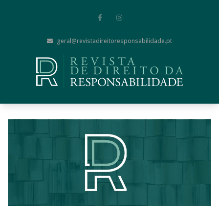
geral@revistadireitoresponsabilidade.pt