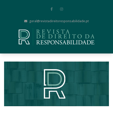
geral@revistadireitoresponsabilidade.pt