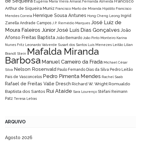
de Sequeira
Francisco
Eugénia Maria Vieira Amaral
Fernanda Almeida
Arthur de Siqueira Muniz
Francisco Marto de Miranda Hipólito
Francisco
Henrique Sousa Antunes
Ingrid
Mendes Correia
Hong Cheng Leong
José Luiz de
Zanella Andrade Campos
J.P. Remédio Marques
José Luís Dias Gonçalves
Moura Faleiros Júnior
João
Afonso Freitas Baptista
João Bernardo
João Pinto Monteiro
Karina
Nunes Fritz
Leonardo Valverde Susart dos Santos
Luís Menezes Leitão
Lílian
Mafalda Miranda
Brandt Stein
Barbosa
Manuel Carneiro da Frada
Michael César
Nelson Rosenvald
Paulo Fernando Dias da Silva
Pedro Leitão
Silva
Pedro Pimenta Mendes
Pais de Vasconcelos
Rachel Saab
Rafael de Freitas Valle Dresch
Richard W. Wright
Romualdo
Rui Ataíde
Baptista dos Santos
Stéfani Reimann
Sara Lourenço
Patz
Teresa Letras
ARQUIVO
Agosto 2026