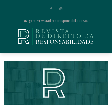
geral@revistadireitoresponsabilidade.pt