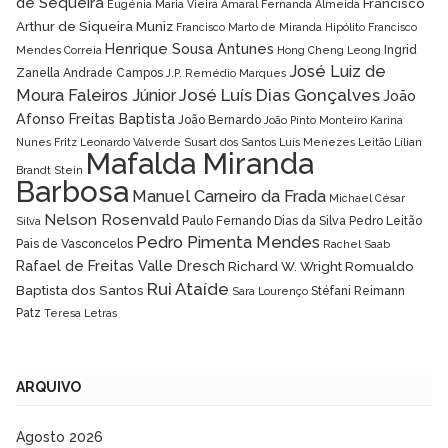
de Sequeira
Francisco
Eugénia Maria Vieira Amaral
Fernanda Almeida
Arthur de Siqueira Muniz
Francisco Marto de Miranda Hipólito
Francisco
Henrique Sousa Antunes
Ingrid
Mendes Correia
Hong Cheng Leong
José Luiz de
Zanella Andrade Campos
J.P. Remédio Marques
José Luís Dias Gonçalves
Moura Faleiros Júnior
João
Afonso Freitas Baptista
João Bernardo
João Pinto Monteiro
Karina
Nunes Fritz
Leonardo Valverde Susart dos Santos
Luís Menezes Leitão
Lílian
Mafalda Miranda
Brandt Stein
Barbosa
Manuel Carneiro da Frada
Michael César
Nelson Rosenvald
Paulo Fernando Dias da Silva
Pedro Leitão
Silva
Pedro Pimenta Mendes
Pais de Vasconcelos
Rachel Saab
Rafael de Freitas Valle Dresch
Richard W. Wright
Romualdo
Rui Ataíde
Baptista dos Santos
Stéfani Reimann
Sara Lourenço
Patz
Teresa Letras
ARQUIVO
Agosto 2026