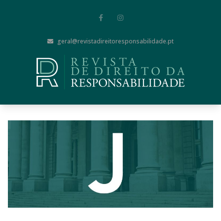
geral@revistadireitoresponsabilidade.pt