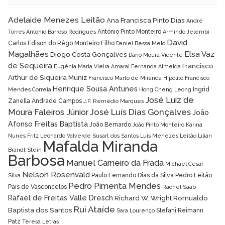
Adelaide Menezes Leitão
Ana Francisca Pinto Dias
André
António Pinto Monteiro
Torres
António Barroso Rodrigues
Armindo Jelembi
David
Carlos Edison do Rêgo Monteiro Filho
Daniel Bessa Melo
Magalhães
Elsa Vaz
Diogo Costa Gonçalves
Dário Moura Vicente
de Sequeira
Francisco
Eugénia Maria Vieira Amaral
Fernanda Almeida
Arthur de Siqueira Muniz
Francisco Marto de Miranda Hipólito
Francisco
Henrique Sousa Antunes
Ingrid
Mendes Correia
Hong Cheng Leong
José Luiz de
Zanella Andrade Campos
J.P. Remédio Marques
José Luís Dias Gonçalves
Moura Faleiros Júnior
João
Afonso Freitas Baptista
João Bernardo
João Pinto Monteiro
Karina
Nunes Fritz
Leonardo Valverde Susart dos Santos
Luís Menezes Leitão
Lílian
Mafalda Miranda
Brandt Stein
Barbosa
Manuel Carneiro da Frada
Michael César
Nelson Rosenvald
Paulo Fernando Dias da Silva
Pedro Leitão
Silva
Pedro Pimenta Mendes
Pais de Vasconcelos
Rachel Saab
Rafael de Freitas Valle Dresch
Richard W. Wright
Romualdo
Rui Ataíde
Baptista dos Santos
Stéfani Reimann
Sara Lourenço
Patz
Teresa Letras