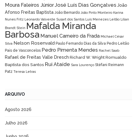
José Luís Dias Gonçalves
Moura Faleiros Júnior
João
Afonso Freitas Baptista
João Bernardo
João Pinto Monteiro
Karina
Nunes Fritz
Leonardo Valverde Susart dos Santos
Luís Menezes Leitão
Lílian
Mafalda Miranda
Brandt Stein
Barbosa
Manuel Carneiro da Frada
Michael César
Nelson Rosenvald
Paulo Fernando Dias da Silva
Pedro Leitão
Silva
Pedro Pimenta Mendes
Pais de Vasconcelos
Rachel Saab
Rafael de Freitas Valle Dresch
Richard W. Wright
Romualdo
Rui Ataíde
Baptista dos Santos
Stéfani Reimann
Sara Lourenço
Patz
Teresa Letras
ARQUIVO
Agosto 2026
Julho 2026
Junho 2026