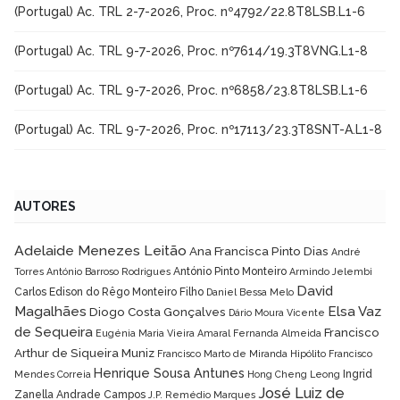
(Portugal) Ac. TRL 2-7-2026, Proc. nº4792/22.8T8LSB.L1-6
(Portugal) Ac. TRL 9-7-2026, Proc. nº7614/19.3T8VNG.L1-8
(Portugal) Ac. TRL 9-7-2026, Proc. nº6858/23.8T8LSB.L1-6
(Portugal) Ac. TRL 9-7-2026, Proc. nº17113/23.3T8SNT-A.L1-8
AUTORES
Adelaide Menezes Leitão
Ana Francisca Pinto Dias
André
António Pinto Monteiro
Torres
António Barroso Rodrigues
Armindo Jelembi
David
Carlos Edison do Rêgo Monteiro Filho
Daniel Bessa Melo
Magalhães
Elsa Vaz
Diogo Costa Gonçalves
Dário Moura Vicente
de Sequeira
Francisco
Eugénia Maria Vieira Amaral
Fernanda Almeida
Arthur de Siqueira Muniz
Francisco Marto de Miranda Hipólito
Francisco
Henrique Sousa Antunes
Ingrid
Mendes Correia
Hong Cheng Leong
José Luiz de
Zanella Andrade Campos
J.P. Remédio Marques