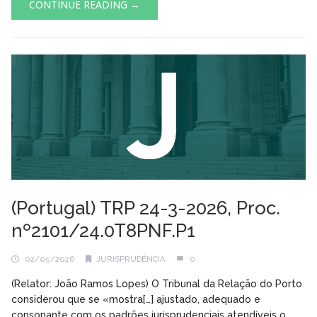
CONTINUE READING →
(Portugal) TRP 24-3-2026, Proc.
nº2101/24.0T8PNF.P1
02/05/2026
JURISPRUDÊNCIA
0
(Relator: João Ramos Lopes) O Tribunal da Relação do Porto
considerou que se «mostra[…] ajustado, adequado e
consonante com os padrões jurisprudenciais atendíveis o