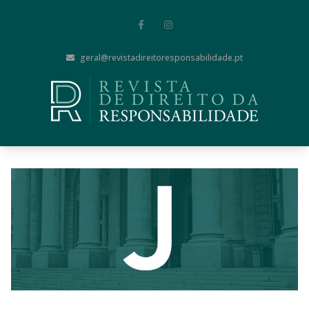
geral@revistadireitoresponsabilidade.pt