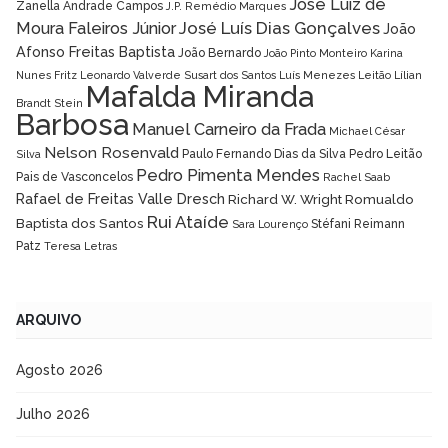
José Luiz de
Zanella Andrade Campos
J.P. Remédio Marques
José Luís Dias Gonçalves
Moura Faleiros Júnior
João
Afonso Freitas Baptista
João Bernardo
João Pinto Monteiro
Karina
Nunes Fritz
Leonardo Valverde Susart dos Santos
Luís Menezes Leitão
Lílian
Mafalda Miranda
Brandt Stein
Barbosa
Manuel Carneiro da Frada
Michael César
Nelson Rosenvald
Paulo Fernando Dias da Silva
Pedro Leitão
Silva
Pedro Pimenta Mendes
Pais de Vasconcelos
Rachel Saab
Rafael de Freitas Valle Dresch
Richard W. Wright
Romualdo
Rui Ataíde
Baptista dos Santos
Stéfani Reimann
Sara Lourenço
Patz
Teresa Letras
ARQUIVO
Agosto 2026
Julho 2026