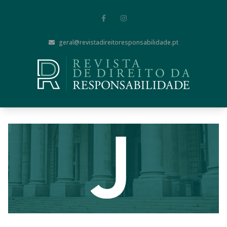
geral@revistadireitoresponsabilidade.pt