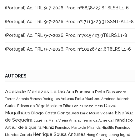
(Portugal) Ac. TRL 9-7-2026, Proc. nº6858/23.8T8LSB.L1-6
(Portugal) Ac. TRL 9-7-2026, Proc. nº17113/23.3T8SNT-A.L1-8
(Portugal) Ac. TRL 9-7-2026, Proc. nº7015/23.9T8LRS.L1-8
(Portugal) Ac. TRL 9-7-2026, Proc. nº10226/24.6T8LRS.L1-6
AUTORES
Adelaide Menezes Leitão
Ana Francisca Pinto Dias
André
António Pinto Monteiro
Torres
António Barroso Rodrigues
Armindo Jelembi
David
Carlos Edison do Rêgo Monteiro Filho
Daniel Bessa Melo
Magalhães
Elsa Vaz
Diogo Costa Gonçalves
Dário Moura Vicente
de Sequeira
Francisco
Eugénia Maria Vieira Amaral
Fernanda Almeida
Arthur de Siqueira Muniz
Francisco Marto de Miranda Hipólito
Francisco
Henrique Sousa Antunes
Ingrid
Mendes Correia
Hong Cheng Leong